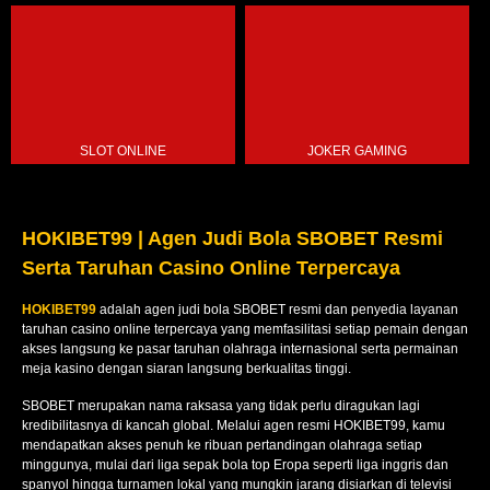
SLOT ONLINE
JOKER GAMING
HOKIBET99 | Agen Judi Bola SBOBET Resmi
Serta Taruhan Casino Online Terpercaya
HOKIBET99
adalah agen judi bola SBOBET resmi dan penyedia layanan
taruhan casino online terpercaya yang memfasilitasi setiap pemain dengan
akses langsung ke pasar taruhan olahraga internasional serta permainan
meja kasino dengan siaran langsung berkualitas tinggi.
SBOBET merupakan nama raksasa yang tidak perlu diragukan lagi
kredibilitasnya di kancah global. Melalui agen resmi HOKIBET99, kamu
mendapatkan akses penuh ke ribuan pertandingan olahraga setiap
minggunya, mulai dari liga sepak bola top Eropa seperti liga inggris dan
spanyol hingga turnamen lokal yang mungkin jarang disiarkan di televisi